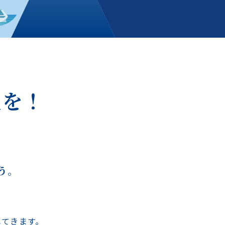
生を！
。
。
う。
れてきます。