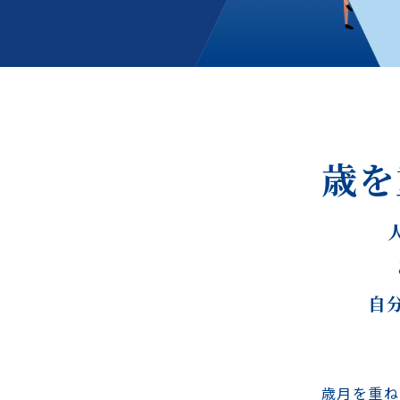
歳を
自
歳月を重ね