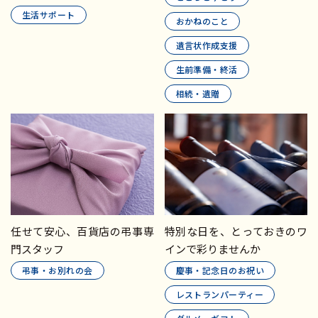
生活サポート
おかねのこと
遺言状作成支援
生前準備・終活
相続・遺贈
任せて安心、百貨店の弔事専
特別な日を、とっておきのワ
門スタッフ
インで彩りませんか
弔事・お別れの会
慶事・記念日のお祝い
レストランパーティー