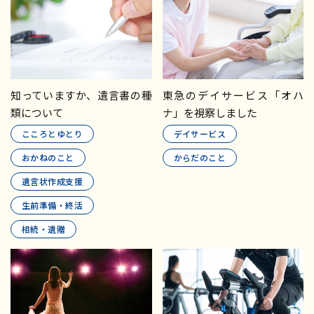
知っていますか、遺言書の種
東急のデイサービス「オハ
類について
ナ」を視察しました
こころとゆとり
デイサービス
おかねのこと
からだのこと
遺言状作成支援
生前準備・終活
相続・遺贈