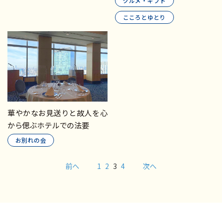
グルメ・ギフト
こころとゆとり
華やかなお見送りと故人を心
から偲ぶホテルでの法要
お別れの会
前へ
1
2
3
4
次へ