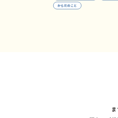
からだのこと
ま