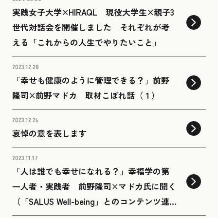
実践女子大学×HIRAQL 現役大学生×親子3
世代対話会を開催しました それぞれが考
える「これからの人生でやりたいこと」
2023.12.28
「幸せも健康のように管理できる？」前野
隆司×前野マドカ 取材こぼれ話（１）
2023.12.25
哀悼の意を表します
2023.11.17
「人は誰でも幸せになれる？」幸福学の第
一人者・実践者 前野隆司×マドカ氏に聞く
（「SALUS Well-being」とのコンテンツ連
動をスタート！）