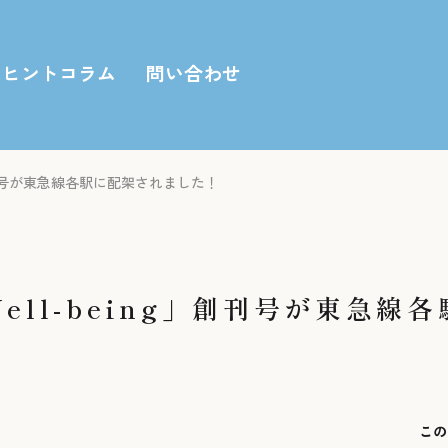
ヒントコラム
問い合わせ
ng」創刊号が東急線各駅に配架されました！
Well-being」創刊号が東急線
この