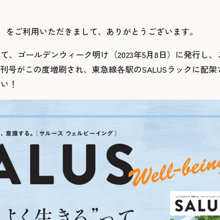
）
をご利用いただきまして、ありがとうございます。
して、ゴールデンウィーク明け（
2023
年
5
月
8
日）に発行し、
刊号がこの度増刷され、東急線各駅の
SALUS
ラックに配架
さい！